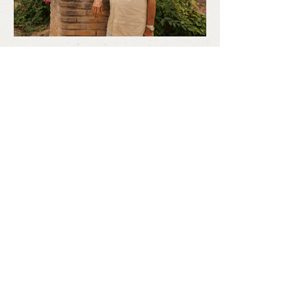
Lula do Mel: guardião das
abelhas e da biodiversidade
da Caatinga