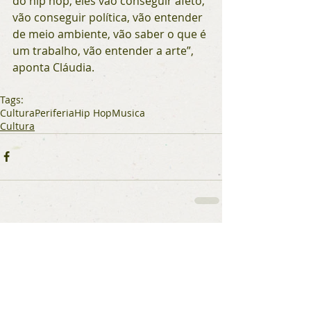
do hip hop, eles vão conseguir afeto, 
vão conseguir política, vão entender 
de meio ambiente, vão saber o que é 
um trabalho, vão entender a arte”, 
aponta Cláudia.
Tags:
Cultura
Periferia
Hip Hop
Musica
Cultura
Comentários
Escreva um comentário