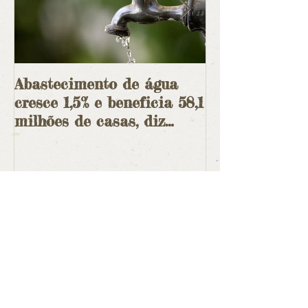
Abastecimento de água
Em curso a ma
cresce 1,5% e beneficia 58,1
ambiental des
milhões de casas, diz
ditadura
IBGE
Posts Recentes
Grande Sertão: Veredas faz 70 anos
e permanece instigante