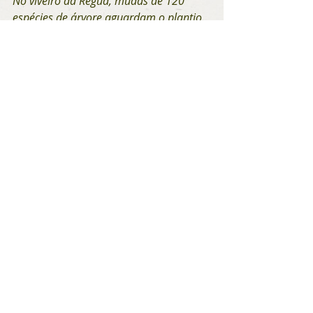
No viveiro da Regua, mudas de 120 
espécies de árvore aguardam o plantio. 
Foto: Sarah Brown
Nesse sentido, a Regua trabalha 
com escolas locais e oferece 
atividades semanais de educação 
ambiental com o objetivo de 
enfatizar a importância de 
conservação do bioma e proteger o 
abastecimento de água. A reserva 
também recebe universidades 
locais e globais, além de 
pesquisadores visitantes, que 
colaboram com o estudo das 
espécies da bacia hidrográfica do 
Guapiaçu. “Isso ajuda a envolver a 
comunidade e entender melhor a 
vida selvagem da região”, diz Locke.