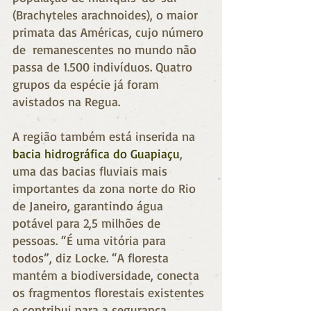
(Brachyteles arachnoides), o maior 
primata das Américas, cujo número 
de  remanescentes no mundo não 
passa de 1.500 indivíduos. Quatro 
grupos da espécie já foram 
avistados na Regua.
A região também está inserida na 
bacia hidrográfica do Guapiaçu
, 
uma das bacias fluviais mais 
importantes da zona norte do Rio 
de Janeiro, garantindo água 
potável para 2,5 milhões de 
pessoas. “É uma vitória para 
todos”, diz Locke. “A floresta 
mantém a biodiversidade, conecta 
os fragmentos florestais existentes 
e contribui para a segurança 