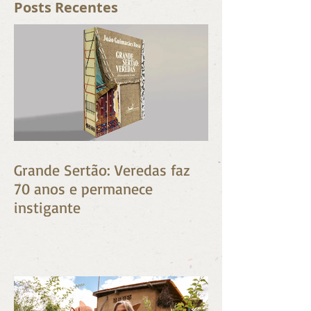
que promete vitalidade , entre outros
benefícios para saúde, segundo os preceitos
milenares da Medicina Tradicional Chinesa
Posts Recentes
(MTC). Entre os estudos desenvolvidos pelos cie
Grande Sertão: Veredas faz
70 anos e permanece
instigante