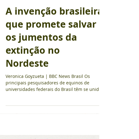
A invenção brasileira
que promete salvar
os jumentos da
extinção no
Nordeste
Veronica Goyzueta | BBC News Brasil Os
principais pesquisadores de equinos de
universidades federais do Brasil têm se unido
para enfrentar o risco de extinção de jumentos
no Nordeste . A crise é consequência de uma
demanda bilionária da China que compra as
peles destes animais para fazer ejiao , um elixir