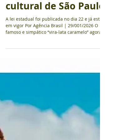
torna expressão
cultural de São Paulo
A lei estadual foi publicada no dia 22 e já está
em vigor Por Agência Brasil | 29/001/2026 O
famoso e simpático “vira-lata caramelo” agora é
reconhecido por lei como expressão cultural de
São Paulo. A lei estadual foi publicada no dia
22 no Diário Oficial e já está em vigor. O
reconhecimento do caramelo chega como uma
forma de dar visibilidade e proteção aos
animais como um todo. O país tem cerca de 30
milhões de cachorros, gatos e outras espécies
domésticas abandonados. “