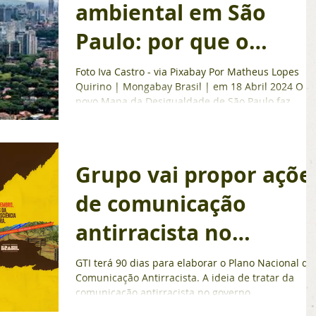
ambiental em São
Paulo: por que o
direito ao verde não é
Foto Iva Castro - via Pixabay Por Matheus Lopes
Quirino | Mongabay Brasil | em 18 Abril 2024 O
para todos
novo Mapa da Desigualdade de São Paulo faz...
Grupo vai propor açõe
de comunicação
antirracista no
governo federal
GTI terá 90 dias para elaborar o Plano Nacional de
Comunicação Antirracista. A ideia de tratar da
comunicação antirracista no governo...