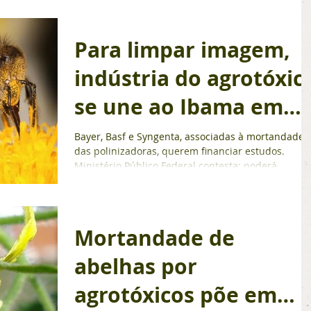
Para limpar imagem,
indústria do agrotóxic
se une ao Ibama em
pesquisa com abelhas
Bayer, Basf e Syngenta, associadas à mortandade
das polinizadoras, querem financiar estudos.
Ministério Público Federal contesta: poderá...
Mortandade de
abelhas por
agrotóxicos põe em