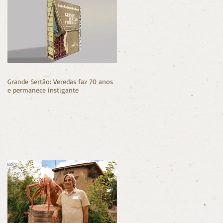
as
e
Grande Sertão: Veredas faz 70 anos
e permanece instigante
o
em