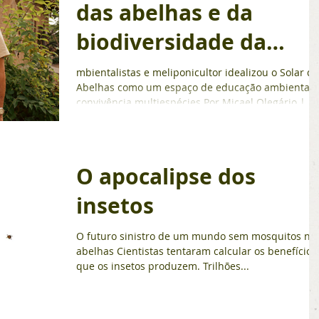
das abelhas e da
biodiversidade da
Caatinga
mbientalistas e meliponicultor idealizou o Solar d
Abelhas como um espaço de educação ambiental 
convivência multiespécies Por Micael Olegário |
13/07/2026 (Caruaru, PE)* – No Solar das Abelhas,
um aroma doce é o primeiro sinal de um espaço
pensado para a harmonia entre pessoas, plantas e
abelhas. Não por acaso, o idealizador do espaço é
O apocalipse dos
conhecido como Lula do Mel. Neste lugar, o
ambientalista e meliponicultor apresenta um outr
insetos
mundo que compartilha com esses pequenos ins
O futuro sinistro de um mundo sem mosquitos n
abelhas Cientistas tentaram calcular os benefícios
que os insetos produzem. Trilhões...