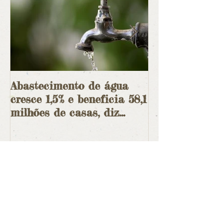
Abastecimento de água
Em curso a ma
cresce 1,5% e beneficia 58,1
ambiental des
milhões de casas, diz
ditadura
IBGE
Posts Recentes
Grande Sertão: Veredas faz 70 anos
e permanece instigante