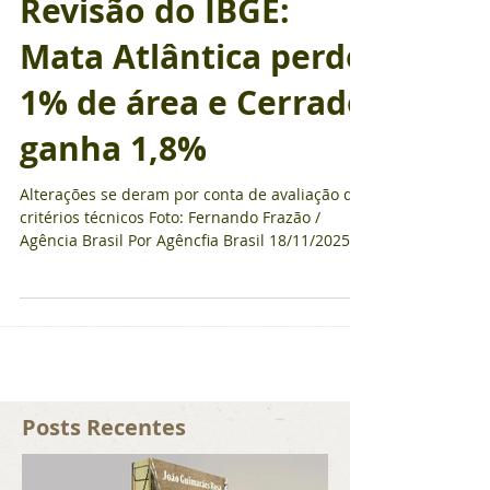
Revisão do IBGE:
Mata Atlântica perde
1% de área e Cerrado
ganha 1,8%
Alterações se deram por conta de avaliação de
critérios técnicos Foto: Fernando Frazão /
Agência Brasil Por Agêncfia Brasil 18/11/2025
Os limites dos biomas Cerrado e Mata Atlântica
entre os estados de Minas Gerais e São Paulo
foram revisados pelo Instituto Brasileiro de
Geografia e Estatística (IBGE). A divulgação feita
nesta terça-feira (18) mostra que o Cerrado
ganhou 1,8% de área enquanto a Mata
Atlântica perdeu 1%. Segundo o IBGE, as
Posts Recentes
alterações se deram por conta de