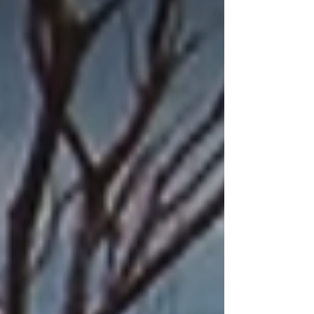
preparada. A técnica consiste em misturar
diversas sementes nativas e lançá-las juntas ao
solo, promovendo a restauração ecológica 📷
Tui Anandi/ISA ISA - Direto da redação
23/10/2025 Essa iniciativa dialoga com a mesa
"Florestas como Biblioteca", que acontece no
dia seguinte (26/10) a partir das 13 horas,
também em parce