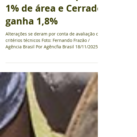
Mata Atlântica perde
1% de área e Cerrado
ganha 1,8%
Alterações se deram por conta de avaliação de
critérios técnicos Foto: Fernando Frazão /
Agência Brasil Por Agêncfia Brasil 18/11/2025
Os limites dos biomas Cerrado e Mata Atlântica
entre os estados de Minas Gerais e São Paulo
foram revisados pelo Instituto Brasileiro de
Geografia e Estatística (IBGE). A divulgação feita
nesta terça-feira (18) mostra que o Cerrado
ganhou 1,8% de área enquanto a Mata
Atlântica perdeu 1%. Segundo o IBGE, as
alterações se deram por conta de