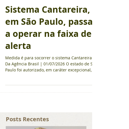
Sistema Cantareira,
em São Paulo, passa
a operar na faixa de
alerta
Medida é para socorrer o sistema Cantareira
Da Agência Brasil | 01/07/2026 O estado de São
Paulo foi autorizado, em caráter excepcional, a
aumentar a captação de água da Bacia
Hidrográfica do Rio Paraíba do Sul ─ que
abastece o vizinho Rio de Janeiro ─ para
reforçar o sistema Cantareira, que fornece
água para cerca de 10 milhões de pessoas na
região metropolitana paulista. A decisão faz
parte de um acordo assinado esta semana, em
Brasília, entre os três estados por onde pass