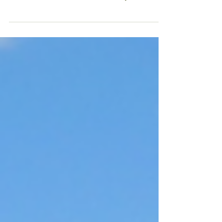
Guarapiranga a gente te Ama, é o tema da
edição 2026 Da redação 27/06/2026 Abrindo a
Semana do Meio Ambiente, o Abraço
Guarapiranga, em sua 20ª edição, escolheu
como tema a frase: Guarapiranga a Gente te
Ama, pois quem ama não maltrata, não destrói,
não polui, não mata. Quem ama conserva,
cuida, cuida, respeita, prioriza, aceita, apoia e
abraça! Ao mesmo tempo, convida a sociedade
a refletir sobre a situação dos mananciais da
cidade de São Paulo e se mobilizar na proteção
d