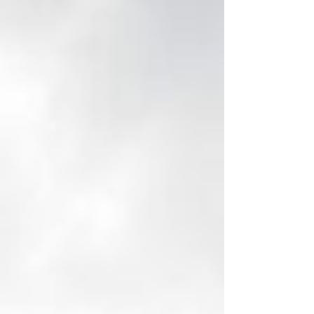
comerciais, condomínios e ocupações
irregulares. À prime