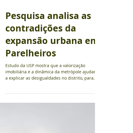
Pesquisa analisa as
contradições da
expansão urbana em
Parelheiros
Estudo da USP mostra que a valorização
imobiliária e a dinâmica da metrópole ajudam
a explicar as desigualdades no distrito, para
além da falta de planejamento urbano Por
Talita de Psaula Souza | Jornal da USP |
10/07/2026 Parelheiros, na zona sul de São
Paulo, está localizado a cerca de 50
quilômetros do centro da capital. Em poucos
quilômetros, é possível encontrar áreas de
preservação ambiental, sítios, grandes redes