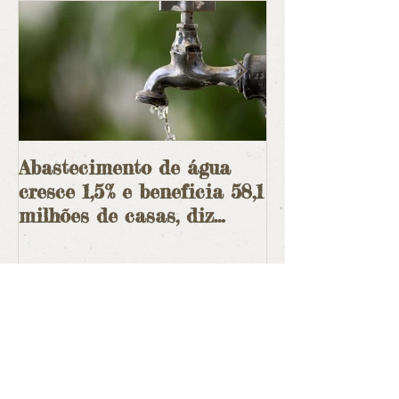
Abastecimento de água
Em curso a ma
cresce 1,5% e beneficia 58,1
ambiental des
milhões de casas, diz
ditadura
IBGE
Posts Recentes
Grande Sertão: Veredas faz 70 anos
e permanece instigante